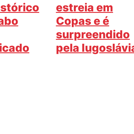
istórico
estreia em
abo
Copas e é
surpreendido
ficado
pela Iugoslávi