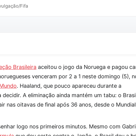
vulgação/Fifa
eção Brasileira
aceitou o jogo da Noruega e pagou ca
noruegueses venceram por 2 a 1 neste domingo (5), n
 Mundo
. Haaland, que pouco apareceu durante a
 decidir. A eliminação ainda mantém um tabu: o Brasi
ir nas oitavas de final após 36 anos, desde o Mundial
esenhar logo nos primeiros minutos. Mesmo com Gabri
órmula
que deu certo contra o Japão, o Brasil deu a b