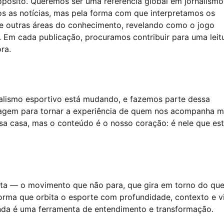
sito. Queremos ser uma referência global em jornalismo
s as notícias, mas pela forma com que interpretamos os
 e outras áreas do conhecimento, revelando como o jogo
s. Em cada publicação, procuramos contribuir para uma leit
ra.
nalismo esportivo está mudando, e fazemos parte dessa
guagem para tornar a experiência de quem nos acompanha m
ssa casa, mas o conteúdo é o nosso coração: é nele que est
ta — o movimento que não para, que gira em torno do qu
orma que orbita o esporte com profundidade, contexto e v
inda é uma ferramenta de entendimento e transformação.