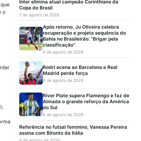
Inter elimina atual campeão Corinthians da
 que
Copa do Brasil
e o
7 de agosto de 2026
Após retorno, Ju Oliveira celebra
recuperação e projeta sequência do
Bahia no Brasileirão: “Brigar pela
classificação”
6 de agosto de 2026
Rodri acena ao Barcelona e Real
rder
Madrid perde força
6 de agosto de 2026
River Plate supera Flamengo e faz de
Almada o grande reforço da América
o,
do Sul
6 de agosto de 2026
forma
Referência no futsal feminino, Vanessa Pereira
assina com Bitonto da Itália
6 de agosto de 2026