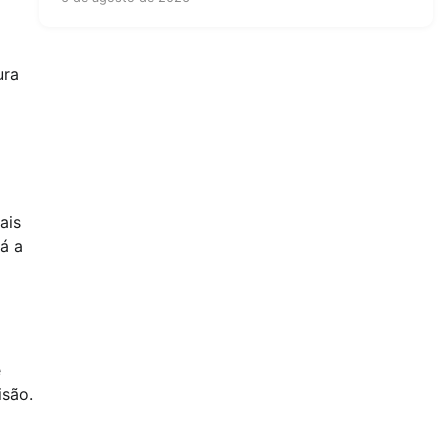
ura
ais
á a
e
isão.