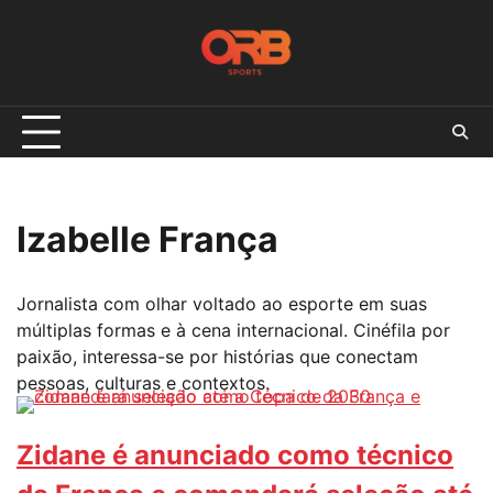
Skip
to
content
Izabelle França
Jornalista com olhar voltado ao esporte em suas
múltiplas formas e à cena internacional. Cinéfila por
paixão, interessa-se por histórias que conectam
pessoas, culturas e contextos.
Zidane é anunciado como técnico