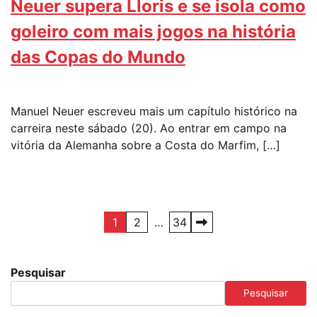
Neuer supera Lloris e se isola como
goleiro com mais jogos na história
das Copas do Mundo
Manuel Neuer escreveu mais um capítulo histórico na
carreira neste sábado (20). Ao entrar em campo na
vitória da Alemanha sobre a Costa do Marfim, […]
Paginação
1
2
…
34
de
posts
Pesquisar
Pesquisar