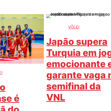
VÔLEI
Japão supera
Turquia em jo
emocionante 
garante vaga 
EI
semifinal da
ão
VNL
se é
ã do