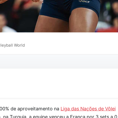
lleyball World
100% de aproveitamento na
Liga das Nações de Vôlei
, na Turquia, a equipe venceu a França por 3 sets a 0