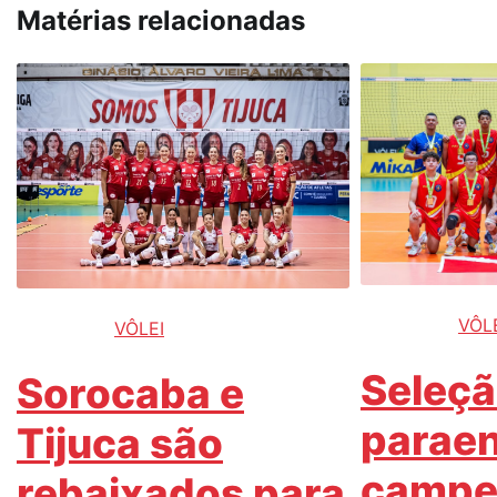
Matérias relacionadas
VÔL
VÔLEI
Seleç
Sorocaba e
paraen
Tijuca são
campe
rebaixados para