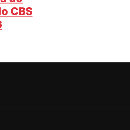
 do CBS
6