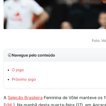
Foto: Vo
Navegue pelo conteúdo
O jogo
Próximo jogo
A
Seleção Brasileira
Feminina de Vôlei manteve os 
(
VNL
). Na manhã desta quarta-feira (17), em Ancara