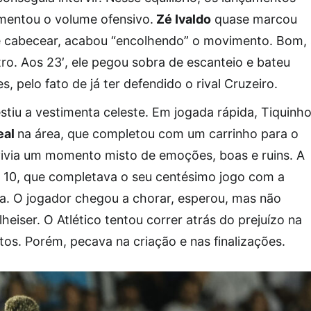
umentou o volume ofensivo.
Zé Ivaldo
quase marcou
e cabecear, acabou “encolhendo” o movimento. Bom,
ro. Aos 23′, ele pegou sobra de escanteio e bateu
, pelo fato de já ter defendido o rival Cruzeiro.
estiu a vestimenta celeste. Em jogada rápida, Tiquinh
eal
na área, que completou com um carrinho para o
vivia um momento misto de emoções, boas e ruins. A
a 10, que completava o seu centésimo jogo com a
da. O jogador chegou a chorar, esperou, mas não
lheiser. O Atlético tentou correr atrás do prejuízo na
tos. Porém, pecava na criação e nas finalizações.