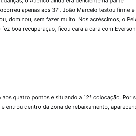
anças, o Atlético ainda era deficiente na parte
ocorreu apenas aos 37′. João Marcelo testou firme e
ou, dominou, sem fazer muito. Nos acréscimos, o Pei
 fez boa recuperação, ficou cara a cara com Everson
 aos quatro pontos e situando a 12ª colocação. Por 
o
e entrou dentro da zona de rebaixamento, aparecen