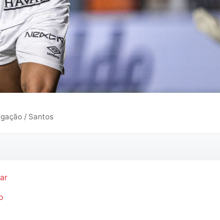
lgação / Santos
ar
o