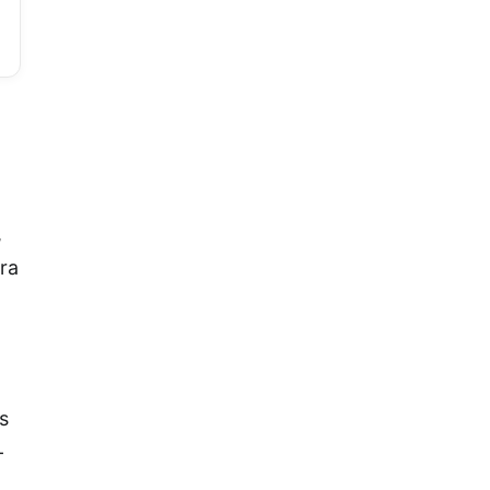
,
ra
s
-