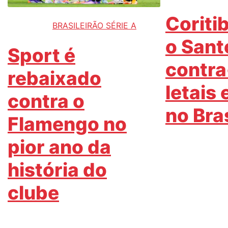
Coriti
BRASILEIRÃO SÉRIE A
o Sant
Sport é
contra
rebaixado
letais
contra o
no Bra
Flamengo no
pior ano da
história do
clube