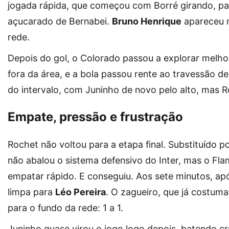
jogada rápida, que começou com Borré girando, p
açucarado de Bernabei.
Bruno Henrique
apareceu n
rede.
Depois do gol, o Colorado passou a explorar melhor 
fora da área, e a bola passou rente ao travessão d
do intervalo, com Juninho de novo pelo alto, mas
Empate, pressão e frustração
Rochet não voltou para a etapa final. Substituído
não abalou o sistema defensivo do Inter, mas o Fl
empatar rápido. E conseguiu. Aos sete minutos, ap
limpa para
Léo Pereira
. O zagueiro, que já costu
para o fundo da rede: 1 a 1.
Juninho quase virou o jogo logo depois, batendo cr