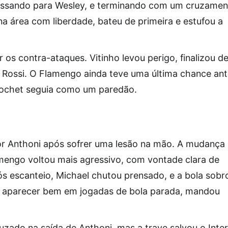
assando para Wesley, e terminando com um cruzamen
a área com liberdade, bateu de primeira e estufou a
os contra-ataques. Vitinho levou perigo, finalizou d
e Rossi. O Flamengo ainda teve uma última chance an
 Rochet seguia como um paredão.
 por Anthoni após sofrer uma lesão na mão. A mudança
amengo voltou mais agressivo, com vontade clara de
ós escanteio, Michael chutou prensado, e a bola sobr
ma aparecer bem em jogadas de bola parada, mandou
uzado na saída de Anthoni, mas a trave salvou o Inter