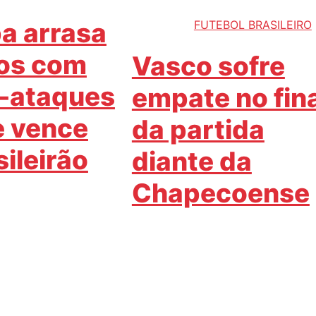
ba arrasa
FUTEBOL BRASILEIRO
os com
Vasco sofre
-ataques
empate no fin
 e vence
da partida
sileirão
diante da
Chapecoense