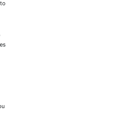
to
e
tes
ou
.