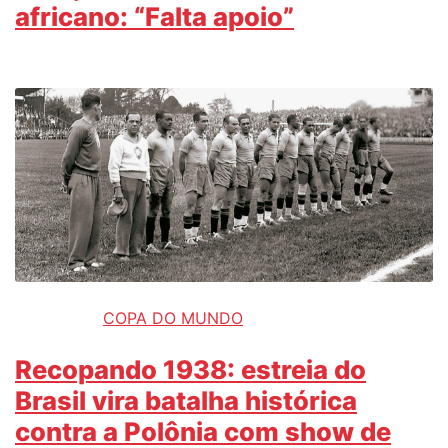
africano: “Falta apoio”
COPA DO MUNDO
Recopando 1938: estreia do
Brasil vira batalha histórica
contra a Polônia com show de