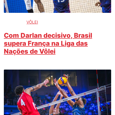
VÔLEI
Com Darlan decisivo, Brasil
supera França na Liga das
Nações de Vôlei