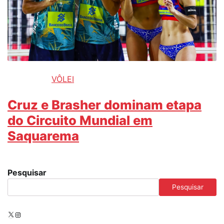
VÔLEI
Cruz e Brasher dominam etapa
do Circuito Mundial em
Saquarema
Pesquisar
Pesquisar
X
Instagram