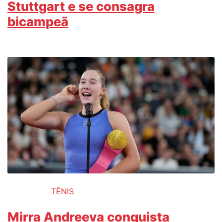
Stuttgart e se consagra
bicampeã
TÊNIS
Mirra Andreeva conquista