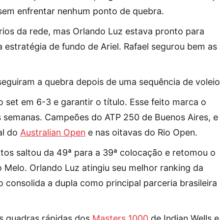
, sem enfrentar nenhum ponto de quebra.
ários da rede, mas Orlando Luz estava pronto para
 estratégia de fundo de Ariel. Rafael segurou bem as
seguiram a quebra depois de uma sequência de voleio
set em 6-3 e garantir o título. Esse feito marca o
s semanas. Campeões do ATP 250 de Buenos Aires, e
al do
Australian Open
e nas oitavas do Rio Open.
os saltou da 49ª para a 39ª colocação e retomou o
 Melo. Orlando Luz atingiu seu melhor ranking da
consolida a dupla como principal parceria brasileira
as quadras rápidas dos
Masters 1000
de Indian Wells e