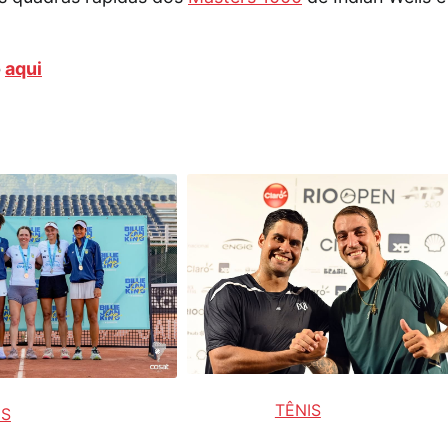
o
aqui
TÊNIS
IS