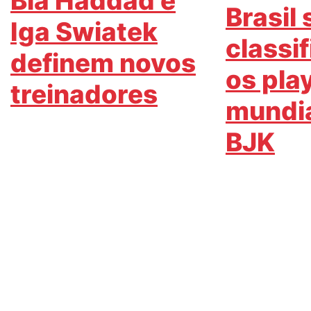
Bia Haddad e
Brasil 
Iga Swiatek
classi
definem novos
os pla
treinadores
mundia
BJK