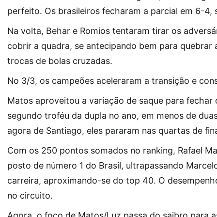
perfeito. Os brasileiros fecharam a parcial em 6-4
Na volta, Behar e Romios tentaram tirar os advers
cobrir a quadra, se antecipando bem para quebrar a
trocas de bolas cruzadas.
No 3/3, os campeões aceleraram a transição e con
Matos aproveitou a variação de saque para fechar o 
segundo troféu da dupla no ano, em menos de dua
agora de Santiago, eles pararam nas quartas de fin
Com os 250 pontos somados no ranking, Rafael Mat
posto de número 1 do Brasil, ultrapassando Marcelo
carreira, aproximando-se do top 40. O desempenho 
no circuito.
Agora, o foco de Matos/Luz passa do saibro para 