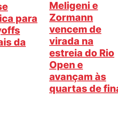
Meligeni e
se
Zormann
fica para
vencem de
yoffs
virada na
is da
estreia do Rio
Open e
avançam às
quartas de fin