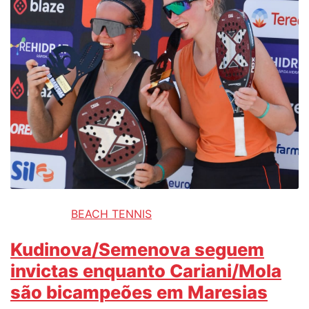
BEACH TENNIS
Kudinova/Semenova seguem
invictas enquanto Cariani/Mola
são bicampeões em Maresias