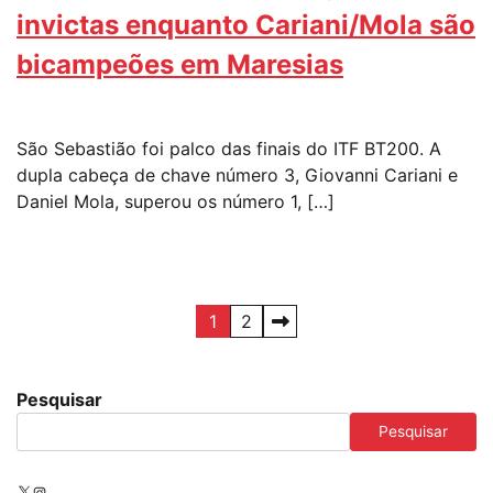
invictas enquanto Cariani/Mola são
bicampeões em Maresias
São Sebastião foi palco das finais do ITF BT200. A
dupla cabeça de chave número 3, Giovanni Cariani e
Daniel Mola, superou os número 1, […]
Paginação
1
2
de
posts
Pesquisar
Pesquisar
X
Instagram