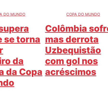
A DO MUNDO
COPA DO MUNDO
supera
Colômbia sofr
e se torna
mas derrota
r
Uzbequistão
iro da
com gol nos
ia da Copa
acréscimos
ndo