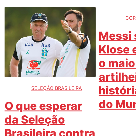
COP
Messi 
Klose 
o maio
artilhe
histór
SELEÇÃO BRASILEIRA
do Mu
O que esperar
da Seleção
Brasileira contra