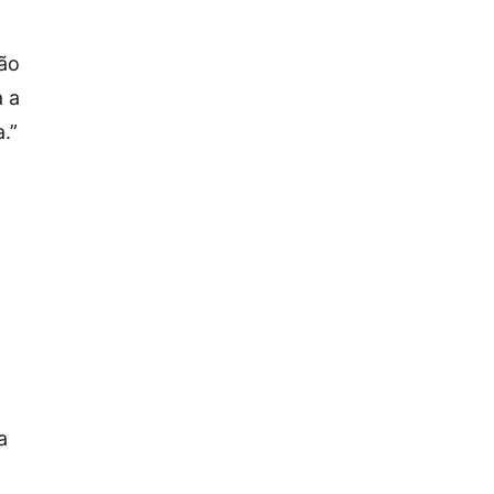
Não
a a
.”
a