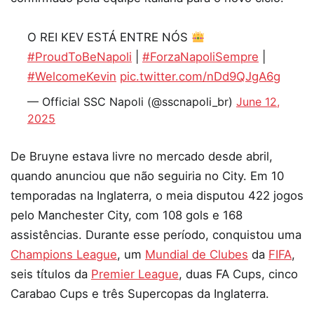
O REI KEV ESTÁ ENTRE NÓS
#ProudToBeNapoli
|
#ForzaNapoliSempre
|
#WelcomeKevin
pic.twitter.com/nDd9QJgA6g
— Official SSC Napoli (@sscnapoli_br)
June 12,
2025
De Bruyne estava livre no mercado desde abril,
quando anunciou que não seguiria no City. Em 10
temporadas na Inglaterra, o meia disputou 422 jogos
pelo Manchester City, com 108 gols e 168
assistências. Durante esse período, conquistou uma
Champions League
, um
Mundial de Clubes
da
FIFA
,
seis títulos da
Premier League
, duas FA Cups, cinco
Carabao Cups e três Supercopas da Inglaterra.