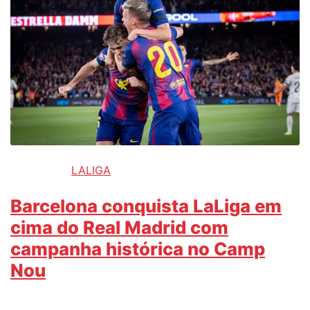
LALIGA
Barcelona conquista LaLiga em
cima do Real Madrid com
campanha histórica no Camp
Nou