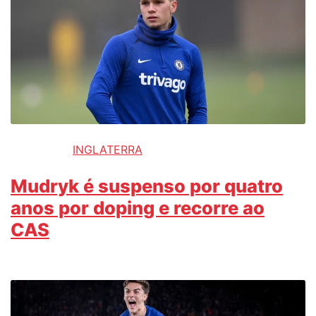
INGLATERRA
Mudryk é suspenso por quatro
anos por doping e recorre ao
CAS