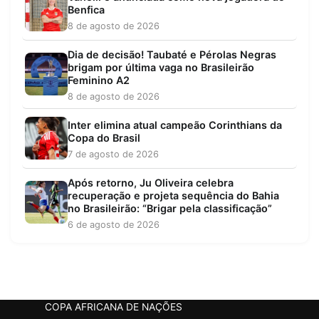
Benfica
8 de agosto de 2026
Dia de decisão! Taubaté e Pérolas Negras
brigam por última vaga no Brasileirão
Feminino A2
8 de agosto de 2026
Inter elimina atual campeão Corinthians da
Copa do Brasil
7 de agosto de 2026
Após retorno, Ju Oliveira celebra
recuperação e projeta sequência do Bahia
no Brasileirão: “Brigar pela classificação”
6 de agosto de 2026
COPA AFRICANA DE NAÇÕES