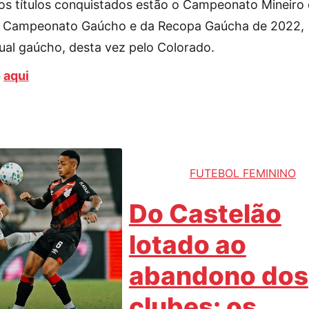
e os títulos conquistados estão o Campeonato Mineiro
o Campeonato Gaúcho e da Recopa Gaúcha de 2022,
dual gaúcho, desta vez pelo Colorado.
o
aqui
FUTEBOL FEMININO
Do Castelão
lotado ao
abandono dos
clubes: os