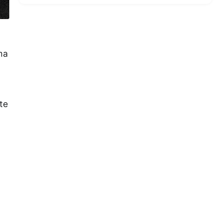
ma
te