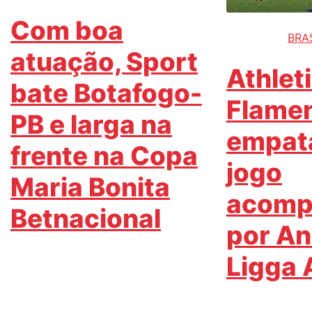
Com boa
BRAS
atuação, Sport
Athlet
bate Botafogo-
Flame
PB e larga na
empat
frente na Copa
jogo
Maria Bonita
acomp
Betnacional
por An
Ligga 