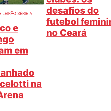
desafios do
ILEIRÃO SÉRIE A
futebol femini
ico e
no Ceará
ngo
am em
anhado
celotti na
Arena