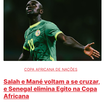
COPA AFRICANA DE NAÇÕES
Salah e Mané voltam a se cruzar,
e Senegal elimina Egito na Copa
Africana