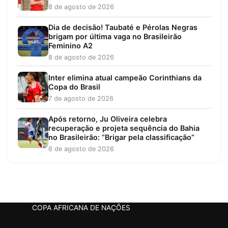
8 de agosto de 2026
Dia de decisão! Taubaté e Pérolas Negras
brigam por última vaga no Brasileirão
Feminino A2
8 de agosto de 2026
Inter elimina atual campeão Corinthians da
Copa do Brasil
7 de agosto de 2026
Após retorno, Ju Oliveira celebra
recuperação e projeta sequência do Bahia
no Brasileirão: “Brigar pela classificação”
6 de agosto de 2026
COPA AFRICANA DE NAÇÕES