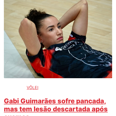
VÔLEI
Gabi Guimarães sofre pancada,
mas tem lesão descartada após