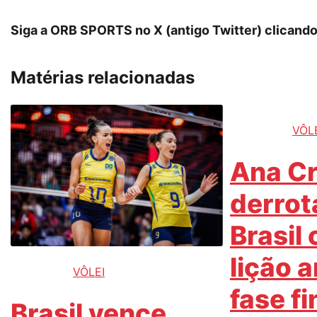
Siga a ORB SPORTS no X (antigo Twitter) clicand
Matérias relacionadas
VÔL
Ana Cr
derrot
Brasil
lição 
VÔLEI
fase fi
Brasil vence