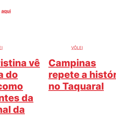
o
aqui
EI
VÔLEI
istina vê
Campinas
a do
repete a histó
 como
no Taquaral
antes da
nal da