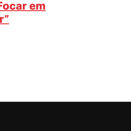
Focar em
r”