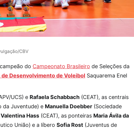
ivulgação/CBV
oi campeão do
Campeonato Brasileiro
de Seleções da
 de Desenvolvimento de Voleibol
Saquarema Enel
APV/UCS) e
Rafaela Schabbach
(CEAT), as centrais
o da Juventude) e
Manuella Doebber
(Sociedade
e
Valentina Hass
(CEAT), as ponteiras
Maria Ávila da
tico União) e a líbero
Sofia Rost
(Juventus de