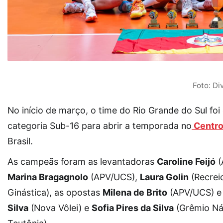
Foto: D
No início de março, o time do Rio Grande do Sul f
categoria Sub-16 para abrir a temporada no
Centro
Brasil.
As campeãs foram as levantadoras
Caroline Feijó
(
Marina Bragagnolo
(APV/UCS),
Laura Golin
(Recrei
Ginástica), as opostas
Milena de Brito
(APV/UCS) 
Silva
(Nova Vôlei) e
Sofia Pires da Silva
(Grêmio Náu