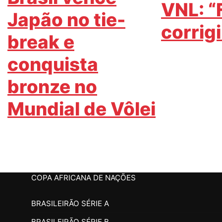
VNL: “
Japão no tie-
corrigi
break e
conquista
bronze no
Mundial de Vôlei
COPA AFRICANA DE NAÇÕES
BRASILEIRÃO SÉRIE A
BRASILEIRÃO SÉRIE B