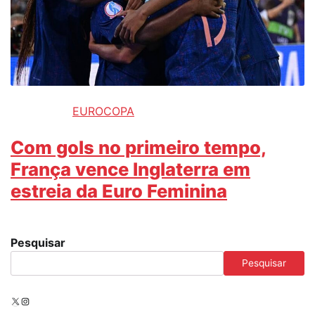
EUROCOPA
Com gols no primeiro tempo,
França vence Inglaterra em
estreia da Euro Feminina
Pesquisar
Pesquisar
X
Instagram