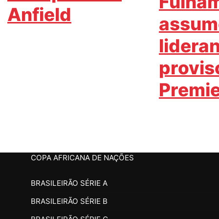
Fulham
Anfield
assum
lidera
provis
Premie
COPA AFRICANA DE NAÇÕES
BRASILEIRÃO SÉRIE A
BRASILEIRÃO SÉRIE B