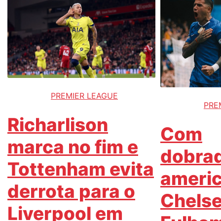
PREMIER LEAGUE
PRE
Richarlison
Com
marca no fim e
dobrad
Tottenham evita
americ
derrota para o
Chelse
Liverpool em