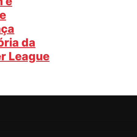
 e
e
nça
ória da
r League