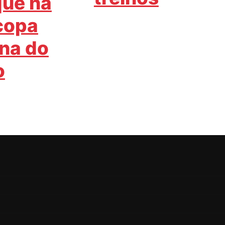
que na
copa
na do
o