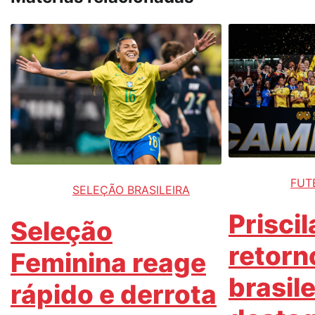
FUT
SELEÇÃO BRASILEIRA
Priscil
Seleção
retorn
Feminina reage
brasil
rápido e derrota