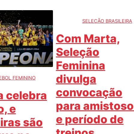
SELEÇÃO BRASILEIRA
Com Marta,
Seleção
Feminina
divulga
EBOL FEMININO
convocação
a celebra
para amistoso
o, e
e período de
eiras são
treinos