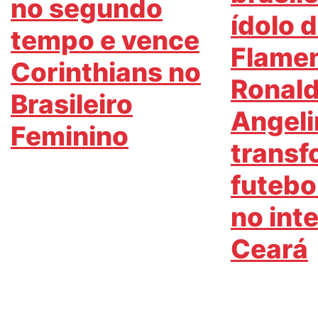
no segundo
ídolo 
tempo e vence
Flame
Corinthians no
Ronal
Brasileiro
Angel
Feminino
transf
futebo
no inte
Ceará