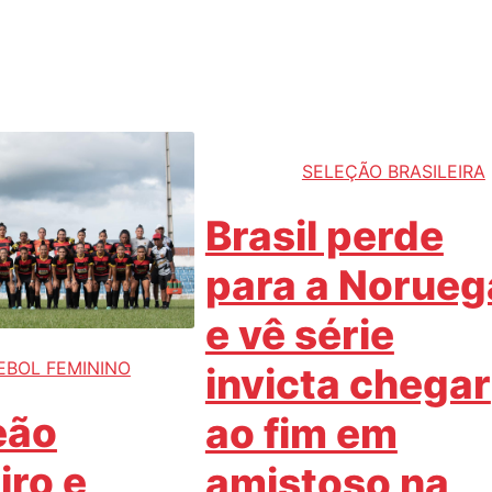
SELEÇÃO BRASILEIRA
Brasil perde
para a Norueg
e vê série
EBOL FEMININO
invicta chegar
eão
ao fim em
iro e
amistoso na