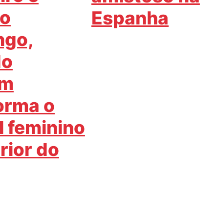
do
Espanha
ngo,
do
im
orma o
l feminino
rior do