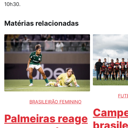
10h30.
Matérias relacionadas
FUT
BRASILEIRÃO FEMININO
Camp
Palmeiras reage
brasile