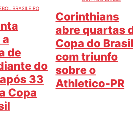
EBOL BRASILEIRO
Corinthians
nta
abre quartas 
 a
Copa do Brasi
ia de
com triunfo
 diante do
sobre o
 após 33
Athletico-PR
na Copa
il