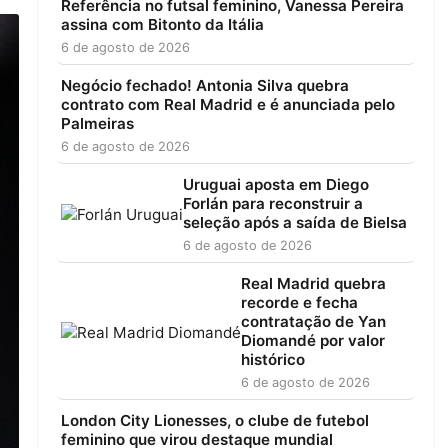
Referência no futsal feminino, Vanessa Pereira
assina com Bitonto da Itália
6 de agosto de 2026
Negócio fechado! Antonia Silva quebra
contrato com Real Madrid e é anunciada pelo
Palmeiras
6 de agosto de 2026
Uruguai aposta em Diego
Forlán para reconstruir a
seleção após a saída de Bielsa
6 de agosto de 2026
Real Madrid quebra
recorde e fecha
contratação de Yan
Diomandé por valor
histórico
6 de agosto de 2026
London City Lionesses, o clube de futebol
feminino que virou destaque mundial