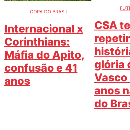
FUT
COPA DO BRASIL
CSA te
Internacional x
repetir
Corinthians:
histór
Máfia do Apito,
glória
confusão e 41
Vasco
anos
anos 
do Bras