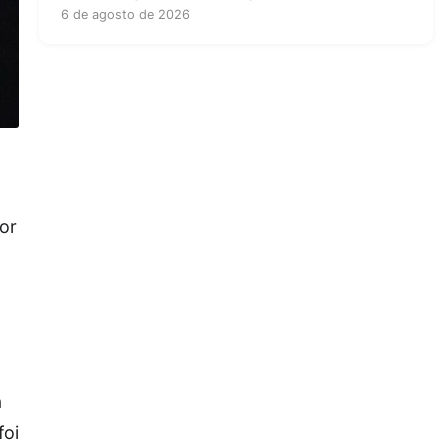
6 de agosto de 2026
or
a
foi