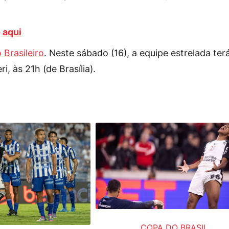
o
aqui
Brasileiro
. Neste sábado (16), a equipe estrelada ter
i, às 21h (de Brasília).
COPA DO BRASIL