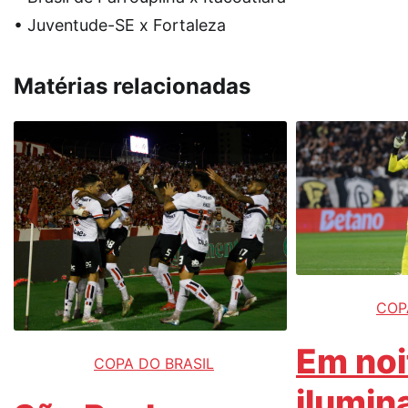
• Juventude-SE x Fortaleza
Matérias relacionadas
COP
Em noi
COPA DO BRASIL
ilumin