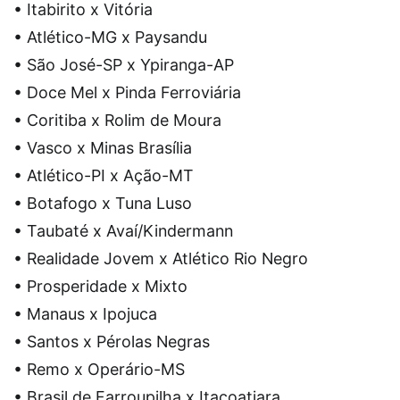
• Itabirito x Vitória
• Atlético-MG x Paysandu
• São José-SP x Ypiranga-AP
• Doce Mel x Pinda Ferroviária
• Coritiba x Rolim de Moura
• Vasco x Minas Brasília
• Atlético-PI x Ação-MT
• Botafogo x Tuna Luso
• Taubaté x Avaí/Kindermann
• Realidade Jovem x Atlético Rio Negro
• Prosperidade x Mixto
• Manaus x Ipojuca
• Santos x Pérolas Negras
• Remo x Operário-MS
• Brasil de Farroupilha x Itacoatiara