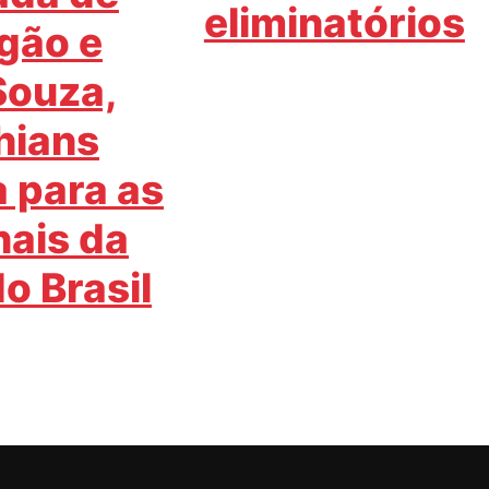
eliminatórios
gão e
Souza,
hians
 para as
nais da
o Brasil