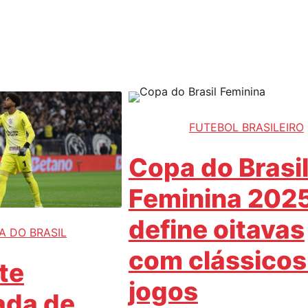
FUTEBOL BRASILEIRO
Copa do Brasi
Feminina 202
define oitavas
A DO BRASIL
com clássicos
te
jogos
ada de