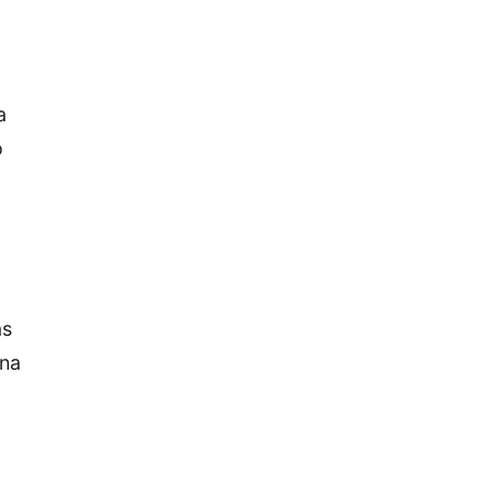
a
o
as
 na