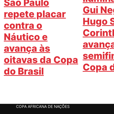
São Paulo
Gui Ne
repete placar
Hugo 
contra o
Corint
Náutico e
avança
avança às
semifi
oitavas da Copa
Copa d
do Brasil
COPA AFRICANA DE NAÇÕES