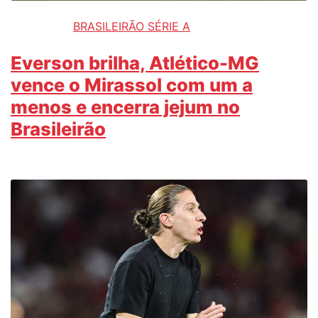
BRASILEIRÃO SÉRIE A
Everson brilha, Atlético-MG
vence o Mirassol com um a
menos e encerra jejum no
Brasileirão