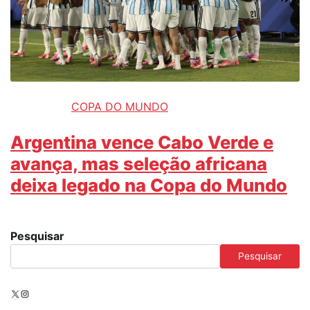
COPA DO MUNDO
Argentina vence Cabo Verde e
avança, mas seleção africana
deixa legado na Copa do Mundo
Pesquisar
Pesquisar
X
Instagram