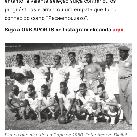
entanto, a valente seleção suíça contrariou os
prognósticos e arrancou um empate que ficou
conhecido como
“
Pacaembuzazo
”
.
Siga a ORB SPORTS no Instagram clicando
aqui
Elenco que disputou a Copa de 1950. Foto: Acervo Digital