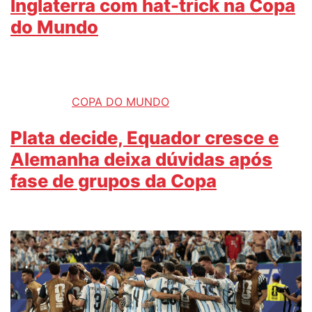
Inglaterra com hat-trick na Copa
do Mundo
COPA DO MUNDO
Plata decide, Equador cresce e
Alemanha deixa dúvidas após
fase de grupos da Copa