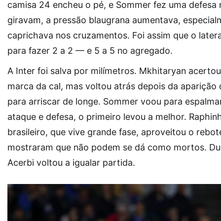
camisa 24 encheu o pé, e Sommer fez uma defesa m
giravam, a pressão blaugrana aumentava, especial
caprichava nos cruzamentos. Foi assim que o latera
para fazer 2 a 2 — e 5 a 5 no agregado.
A Inter foi salva por milímetros. Mkhitaryan acerto
marca da cal, mas voltou atrás depois da aparição
para arriscar de longe. Sommer voou para espalmar.
ataque e defesa, o primeiro levou a melhor. Raphinh
brasileiro, que vive grande fase, aproveitou o rebot
mostraram que não podem se dá como mortos. Dumf
Acerbi voltou a igualar partida.