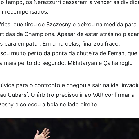
 o tempo, os Nerazzurri passaram a vencer as dividid
ram recompensados.
ies, que tirou de Szczesny e deixou na medida para
rtidas da Champions. Apesar de estar atrás no placar
s para empatar. Em uma delas, finalizou fraco,
assou muito perto da ponta da chuteira de Ferran, que
ava mais perto do segundo. Mkhitaryan e Çalhanoglu
 dúvida para o confronto e chegou a sair na ida, invadi
u Cubarsí. O árbitro precisou ir ao VAR confirmar a
sny e colocou a bola no lado direito.