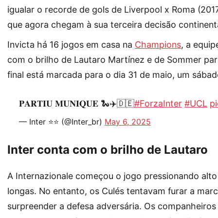
igualar o recorde de gols de Liverpool x Roma (201
que agora chegam à sua terceira decisão continenta
Invicta há 16 jogos em casa na
Champions
, a equip
com o brilho de Lautaro Martínez e de Sommer para
final está marcada para o dia 31 de maio, um sábado
𝐏𝐀𝐑𝐓𝐈𝐔 𝐌𝐔𝐍𝐈𝐐𝐔𝐄 🐍✈️🇩🇪
#ForzaInter
#UCL
p
— Inter ⭐️⭐️ (@Inter_br)
May 6, 2025
Inter conta com o brilho de Lautaro
A Internazionale começou o jogo pressionando alto
longas. No entanto, os Culés tentavam furar a mar
surpreender a defesa adversária. Os companheiro