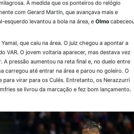
ilagrosa. À medida que os ponteiros do relógio
mente com Gerard Martín, que avançava mais e
l-esquerdo levantou a bola na área, e
Olmo
cabeceo
u Yamal, que caiu na área. O juiz chegou a apontar a
 do VAR. O jovem voltaria aparecer, mas destava vez
 A pressão aumentou na reta final e, no duelo entre
a carregou até entrar na área e parou no goleiro. O
e para virar para os Culés. Entretanto, os Nerazzurri
ries se livrou da marcação e fez bom lançamento.