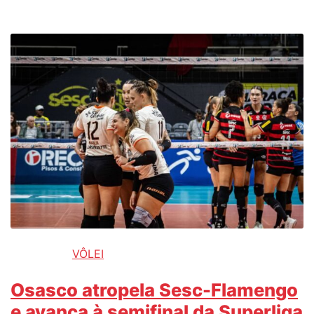
VÔLEI
Osasco atropela Sesc-Flamengo
e avança à semifinal da Superliga