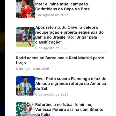
Inter elimina atual campeão
Corinthians da Copa do Brasil
7 de agosto de 2026
Após retorno, Ju Oliveira celebra
recuperação e projeta sequência do
Bahia no Brasileirão: “Brigar pela
classificação”
6 de agosto de 2026
Rodri acena ao Barcelona e Real Madrid perde
força
6 de agosto de 2026
River Plate supera Flamengo e faz de
Almada o grande reforço da América
do Sul
6 de agosto de 2026
Referência no futsal feminino,
Vanessa Pereira assina com Bitonto
da Itália