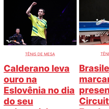
TÊN
TÊNIS DE MESA
Brasile
Calderano leva
marca
ouro na
presen
Eslovênia no dia
Circui
do seu