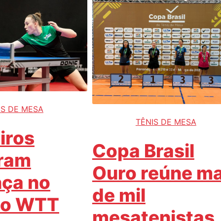
IS DE MESA
TÊNIS DE MESA
iros
Copa Brasil
ram
Ouro reúne ma
ça no
de mil
to WTT
mesatenistas