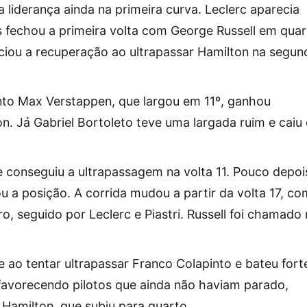
 liderança ainda na primeira curva. Leclerc aparecia
 fechou a primeira volta com George Russell em qua
niciou a recuperação ao ultrapassar Hamilton na segun
anto Max Verstappen, que largou em 11º, ganhou
n. Já Gabriel Bortoleto teve uma largada ruim e caiu
a e conseguiu a ultrapassagem na volta 11. Pouco depoi
 a posição. A corrida mudou a partir da volta 17, co
o, seguido por Leclerc e Piastri. Russell foi chamado
 ao tentar ultrapassar Franco Colapinto e bateu fort
favorecendo pilotos que ainda não haviam parado,
e Hamilton, que subiu para quarto.