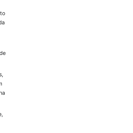
rto
da
 de
s,
m
 na
e,