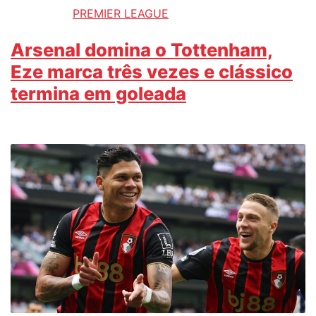
PREMIER LEAGUE
Arsenal domina o Tottenham,
Eze marca três vezes e clássico
termina em goleada