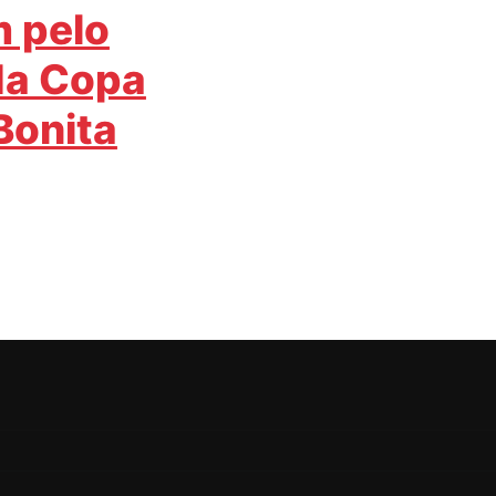
 pelo
 da Copa
Bonita