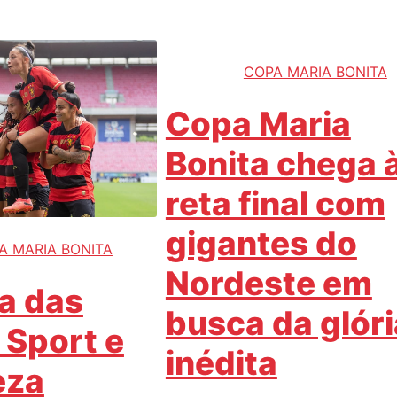
COPA MARIA BONITA
Copa Maria
Bonita chega 
reta final com
gigantes do
A MARIA BONITA
Nordeste em
a das
busca da glóri
 Sport e
inédita
eza