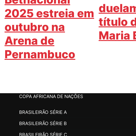
duelam
2025 estreia em
título
outubro na
Maria 
Arena de
Pernambuco
COPA AFRICANA DE NAÇÕES
BRASILEIRÃO SÉRIE A
BRASILEIRÃO SÉRIE B
BRASILEIRÃO SÉRIE C