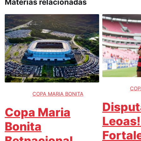
Matérias relacionadas
COP
COPA MARIA BONITA
Disput
Copa Maria
Leoas!
Bonita
Fortal
Betnacional