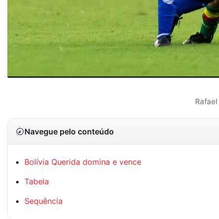
Rafael 
Navegue pelo conteúdo
Bolívia Querida domina e vence
Tabela
Sequência