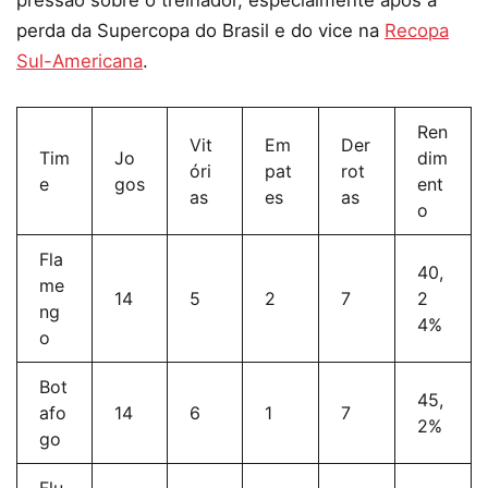
perda da Supercopa do Brasil e do vice na
Recopa
Sul-Americana
.
Ren
Vit
Em
Der
Tim
Jo
dim
óri
pat
rot
e
gos
ent
as
es
as
o
Fla
40,
me
14
5
2
7
2
ng
4%
o
Bot
45,
afo
14
6
1
7
2%
go
Flu