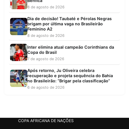
Benfica
8 de agosto de 2026
Dia de decisão! Taubaté e Pérolas Negras
brigam por última vaga no Brasileirão
Feminino A2
8 de agosto de 2026
Inter elimina atual campeão Corinthians da
Copa do Brasil
7 de agosto de 2026
Após retorno, Ju Oliveira celebra
recuperação e projeta sequência do Bahia
no Brasileirão: “Brigar pela classificação”
6 de agosto de 2026
COPA AFRICANA DE NAÇÕES