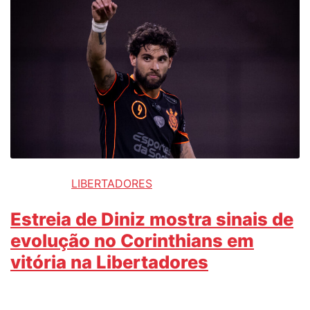
LIBERTADORES
Estreia de Diniz mostra sinais de
evolução no Corinthians em
vitória na Libertadores